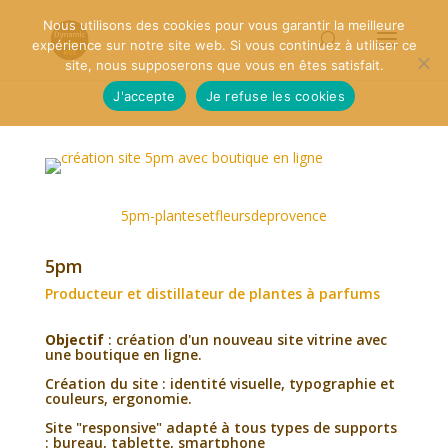
Nous utilisons des cookies pour vous garantir la meilleure
expérience sur notre site web. Si vous continuez à utiliser ce
site, nous supposerons que vous en êtes satisfait.
J'accepte
Je refuse les cookies
5pm-plantesetfleursdeprovence
5pm
Producteur et distillateur de plantes à parfums
Objectif
: création d'un nouveau site vitrine avec
une boutique en ligne.
Création du site : identité visuelle, typographie et
couleurs, ergonomie.
Site "responsive" adapté à tous types de supports
: bureau, tablette, smartphone